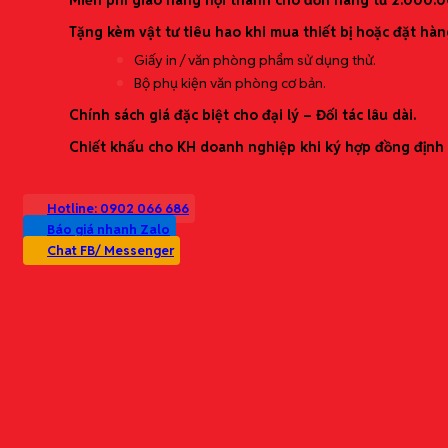
Tặng kèm vật tư tiêu hao khi mua thiết bị hoặc đặt hàn
Giấy in / văn phòng phẩm sử dụng thử.
Bộ phụ kiện văn phòng cơ bản.
Chính sách giá đặc biệt cho đại lý – Đối tác lâu dài.
Chiết khấu cho KH doanh nghiệp khi ký hợp đồng định 
Danh mục sản phẩm
Hotline: 0902 066 686
Văn phòng phẩm
Báo giá nhanh Zalo
Thiết bị văn phòng
Chat FB/ Messenger
Nhu yếu phẩm văn phòng
Bảo hộ lao động
Vật tư & Phụ liệu sản xuất
Đặt hàng theo yêu cầu
Giải pháp trọn gói
Cung ứng văn phòng phẩm định kỳ (theo tháng/quý)
Trụ sở chính:
Tối ưu chi phí mua sắm (báo giá theo bậc/định mức)