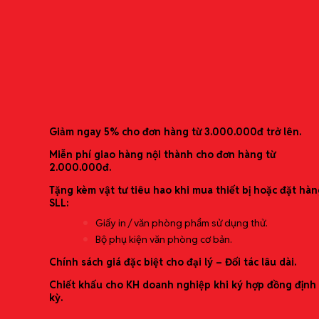
TPT15-0011
Danh mục sản phẩm
Băng nhãn dành riêng cho dòng máy Tepra Lite
Văn phòng phẩm
Thiết bị văn phòng
Nhu yếu phẩm văn phòng
Ưu đãi mới nhất
Bảo hộ lao động
Vật tư & Phụ liệu sản xuất
Giảm ngay 5% cho đơn hàng từ 3.000.000đ trở lên.
Đặt hàng theo yêu cầu
Miễn phí giao hàng nội thành cho đơn hàng từ
2.000.000đ.
Giải pháp trọn gói
Tặng kèm vật tư tiêu hao khi mua thiết bị hoặc đặt hàn
Cung ứng văn phòng phẩm định kỳ (theo
SLL:
tháng/quý)
Giấy in / văn phòng phẩm sử dụng thử.
Tối ưu chi phí mua sắm (báo giá theo bậc/định
Bộ phụ kiện văn phòng cơ bản.
mức)
Setup văn phòng mới (starter kit theo quy mô)
Chính sách giá đặc biệt cho đại lý – Đối tác lâu dài.
In ấn & tem nhãn (băng nhãn/nhãn dán/đóng
Chiết khấu cho KH doanh nghiệp khi ký hợp đồng định
gói)
kỳ.
Dịch vụ theo yêu cầu (tìm hàng đặc thù)