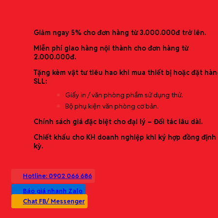
Ưu đãi mới nhất
Danh mục sản phẩm
Giảm ngay 5% cho đơn hàng từ 3.000.000đ trở lên.
Văn phòng phẩm
Miễn phí giao hàng nội thành cho đơn hàng từ
Thiết bị văn phòng
2.000.000đ.
Nhu yếu phẩm văn phòng
Tặng kèm vật tư tiêu hao khi mua thiết bị hoặc đặt hàn
Bảo hộ lao động
SLL:
Vật tư & Phụ liệu sản xuất
Giấy in / văn phòng phẩm sử dụng thử.
Đặt hàng theo yêu cầu
Bộ phụ kiện văn phòng cơ bản.
Giải pháp trọn gói
Chính sách giá đặc biệt cho đại lý – Đối tác lâu dài.
Chiết khấu cho KH doanh nghiệp khi ký hợp đồng định
Cung ứng văn phòng phẩm định kỳ (theo
kỳ.
tháng/quý)
Tối ưu chi phí mua sắm (báo giá theo bậc/định
mức)
Hotline: 0902 066 686
Setup văn phòng mới (starter kit theo quy mô)
In ấn & tem nhãn (băng nhãn/nhãn dán/đóng
Báo giá nhanh Zalo
gói)
Chat FB/ Messenger
Dịch vụ theo yêu cầu (tìm hàng đặc thù)