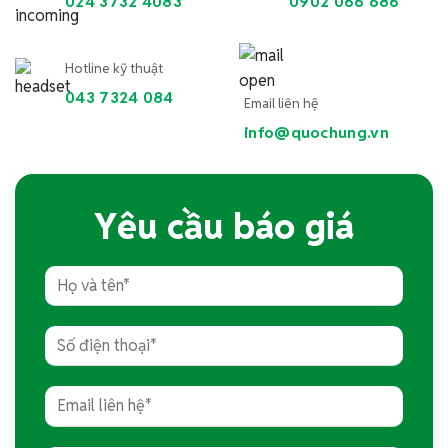
024 3732 4083
0902 066 686
Hotline kỹ thuật
043 7324 084
Email liên hệ
info@quochung.vn
Yêu cầu báo giá