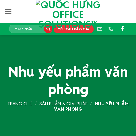
Bỏ
qua
nội
dung
Tìm
YÊU CẦU BÁO GIÁ
kiếm:
Nhu yếu phẩm văn
phòng
TRANG CHỦ
/
SẢN PHẨM & GIẢI PHÁP
/
NHU YẾU PHẨM
VĂN PHÒNG