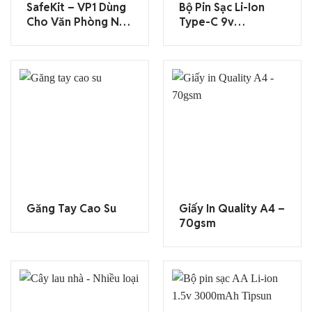
SafeKit – VP1 Dùng
Bộ Pin Sạc Li-Ion
Cho Văn Phòng Nhỏ
Type-C 9v
1
3700mWh Tipsun
Găng Tay Cao Su
Giấy In Quality A4 –
70gsm