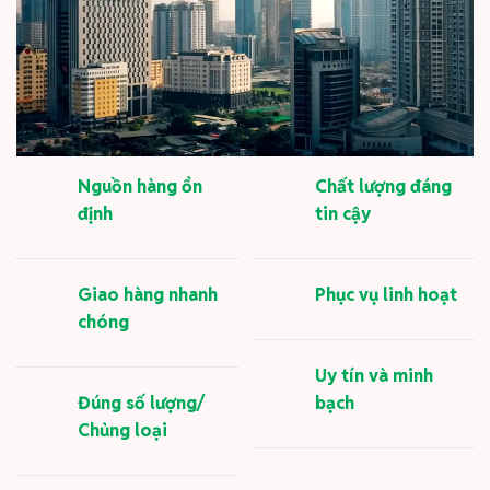
Nguồn hàng ổn
Chất lượng đáng
định
tin cậy
Giao hàng nhanh
Phục vụ linh hoạt
chóng
Uy tín và minh
Đúng số lượng/
bạch
Chủng loại