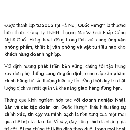
Được thành lập
từ 2003
tại Hà Nội,
Quốc Hưng™
là thương
hiệu thuộc Công Ty TNHH Thương Mại Và Giải Pháp Công
Nghệ Quốc Hưng, hoạt động trong lĩnh vực
cung ứng văn
phòng phẩm, thiết bị văn phòng và vật tư tiêu hao
cho
khách hàng doanh nghiệp
.
Với định hướng
phát triển bền vững
, chúng tôi tập trung
xây dựng
hệ thống cung ứng ổn định
, cung cấp
sản phẩm
chính hãng
từ các thương hiệu uy tín, đồng thời duy trì chất
lượng dịch vụ nhất quán và khả năng
giao hàng đúng hẹn
.
Thông qua kinh nghiệm hợp tác với
doanh nghiệp Nhật
Bản và các tập đoàn lớn
, Quốc Hưng™ thấu hiểu rằng
sự
chính xác, tin cậy và minh bạch
là nền tảng của một mối
quan hệ hợp tác lâu dài. Vì vậy, đây cũng chính là những giá
trị cốt lõi mà chúng tôi kiên định theo đuổi trong mọi hoạt