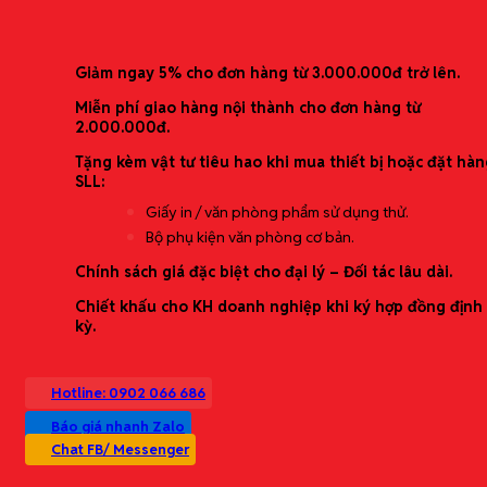
Ưu đãi mới nhất
Danh mục sản phẩm
Giảm ngay 5% cho đơn hàng từ 3.000.000đ trở lên.
Văn phòng phẩm
Miễn phí giao hàng nội thành cho đơn hàng từ
Thiết bị văn phòng
2.000.000đ.
Nhu yếu phẩm văn phòng
Tặng kèm vật tư tiêu hao khi mua thiết bị hoặc đặt hàn
Bảo hộ lao động
SLL:
Vật tư & Phụ liệu sản xuất
Giấy in / văn phòng phẩm sử dụng thử.
Đặt hàng theo yêu cầu
Bộ phụ kiện văn phòng cơ bản.
Giải pháp trọn gói
Chính sách giá đặc biệt cho đại lý – Đối tác lâu dài.
Chiết khấu cho KH doanh nghiệp khi ký hợp đồng định
Cung ứng văn phòng phẩm định kỳ (theo
kỳ.
tháng/quý)
Tối ưu chi phí mua sắm (báo giá theo bậc/định
mức)
Hotline: 0902 066 686
Setup văn phòng mới (starter kit theo quy mô)
In ấn & tem nhãn (băng nhãn/nhãn dán/đóng
Báo giá nhanh Zalo
gói)
Chat FB/ Messenger
Dịch vụ theo yêu cầu (tìm hàng đặc thù)