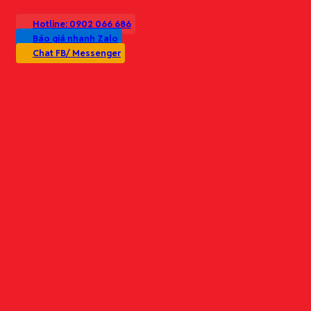
Hotline: 0902 066 686
Báo giá nhanh Zalo
Chat FB/ Messenger
Danh mục sản phẩm
Văn phòng phẩm
Thiết bị văn phòng
Trụ sở chính:
Nhu yếu phẩm văn phòng
Số 99 Giáp Nhị, Phường Thịnh Liệt, Q. Hoàng Mai, Hà Nội
Bảo hộ lao động
Vật tư & Phụ liệu sản xuất
Đặt hàng theo yêu cầu
Văn phòng GD:
Giải pháp trọn gói
Số 22, Ngõ 31 Kim Mã, P. Kim Mã, Q. Ba Đình, Hà Nội
Cung ứng văn phòng phẩm định kỳ (theo tháng/quý)
Tối ưu chi phí mua sắm (báo giá theo bậc/định mức)