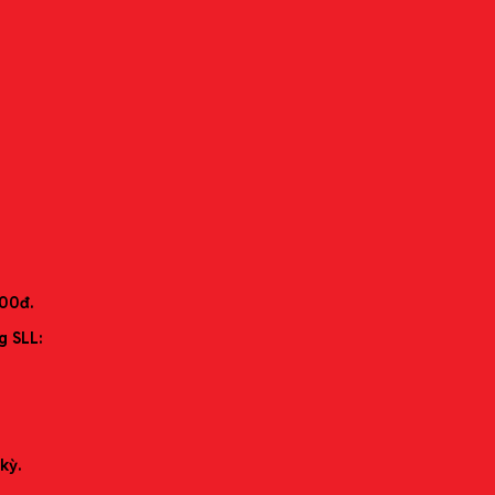
11-003
000đ.
g SLL:
kỳ.