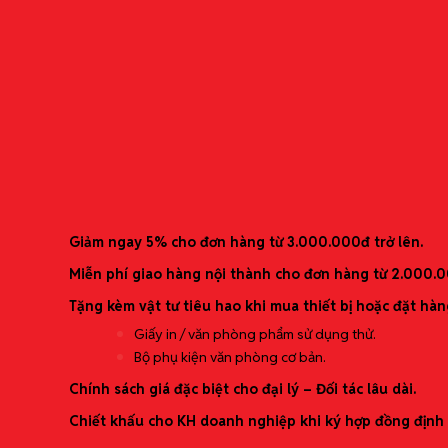
Băng nhãn Coharu Film – TPT
Băng nhãn dành riêng cho dòng máy Tepra Lite
Ưu đãi mới nhất
Giảm ngay 5% cho đơn hàng từ 3.000.000đ trở lên.
Miễn phí giao hàng nội thành cho đơn hàng từ 2.000.
Tặng kèm vật tư tiêu hao khi mua thiết bị hoặc đặt hàn
Giấy in / văn phòng phẩm sử dụng thử.
Bộ phụ kiện văn phòng cơ bản.
Chính sách giá đặc biệt cho đại lý – Đối tác lâu dài.
Chiết khấu cho KH doanh nghiệp khi ký hợp đồng định 