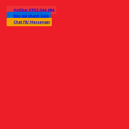
Hotline: 0902 066 686
Báo giá nhanh Zalo
Chat FB/ Messenger
Danh mục sản phẩm
Văn phòng phẩm
Thiết bị văn phòng
Trụ sở chính:
Nhu yếu phẩm văn phòng
Số 99 Giáp Nhị, Phường Thịnh Liệt, Q. Hoàng Mai, Hà Nội
Bảo hộ lao động
Vật tư & Phụ liệu sản xuất
Đặt hàng theo yêu cầu
Văn phòng GD:
Giải pháp trọn gói
Số 22, Ngõ 31 Kim Mã, P. Kim Mã, Q. Ba Đình, Hà Nội
Cung ứng văn phòng phẩm định kỳ (theo tháng/quý)
Tối ưu chi phí mua sắm (báo giá theo bậc/định mức)