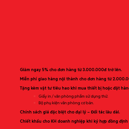
Băng nhãn Coharu Film – TPT
Băng nhãn dành riêng cho dòng máy Tepra Lite
Ưu đãi mới nhất
Giảm ngay 5% cho đơn hàng từ 3.000.000đ trở lên.
Miễn phí giao hàng nội thành cho đơn hàng từ 2.000.
Tặng kèm vật tư tiêu hao khi mua thiết bị hoặc đặt hàn
Giấy in / văn phòng phẩm sử dụng thử.
Bộ phụ kiện văn phòng cơ bản.
Chính sách giá đặc biệt cho đại lý – Đối tác lâu dài.
Chiết khấu cho KH doanh nghiệp khi ký hợp đồng định 