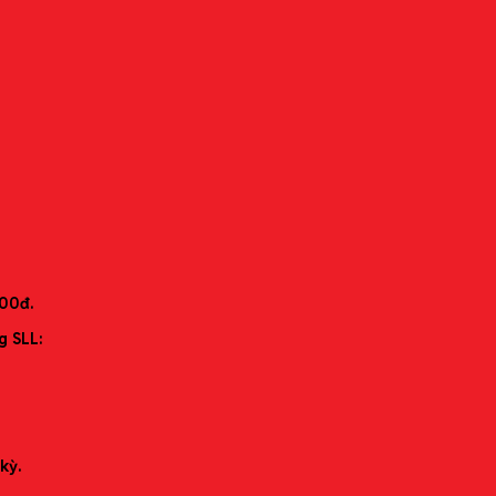
15-002
000đ.
g SLL:
kỳ.