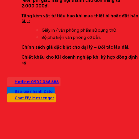
Miễn phí giao hàng nội thành cho đơn hàng từ
Dịch vụ Bảo trì & Sửa chữa thiết bị
2.000.000đ.
Thương hiệu phân phối
Tặng kèm vật tư tiêu hao khi mua thiết bị hoặc đặt hàn
SLL:
Giấy in / văn phòng phẩm sử dụng thử.
Bộ phụ kiện văn phòng cơ bản.
Chính sách giá đặc biệt cho đại lý – Đối tác lâu dài.
Chiết khấu cho KH doanh nghiệp khi ký hợp đồng định
kỳ.
Catalogue
Hotline: 0902 066 686
Liên hệ
Báo giá nhanh Zalo
Tìm
Chat FB/ Messenger
kiếm:
Báo giá nhanh • Giao đúng hẹn • Hàng chính hãng • Chứng từ đầy đủ
0966968099 ( Ms. Hoàng Hà)
0987360220 ( Ms. Huyền)
Thông tin liên hệ
0966.968.099
(Ms. Hoàng Hà)
0987.360.220
(Ms. Huyền)