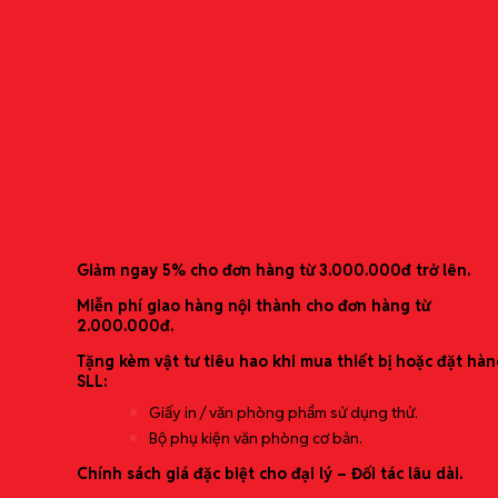
Băng nhãn Coharu Film Curve
Danh mục sản phẩm
– TPT13C-002
Văn phòng phẩm
Thiết bị văn phòng
Nhu yếu phẩm văn phòng
Băng nhãn dành riêng cho dòng máy Tepra Lite
Bảo hộ lao động
Vật tư & Phụ liệu sản xuất
Đặt hàng theo yêu cầu
Ưu đãi mới nhất
Giải pháp trọn gói
Giảm ngay 5% cho đơn hàng từ 3.000.000đ trở lên.
Miễn phí giao hàng nội thành cho đơn hàng từ
Cung ứng văn phòng phẩm định kỳ (theo
2.000.000đ.
tháng/quý)
Tặng kèm vật tư tiêu hao khi mua thiết bị hoặc đặt hàn
Tối ưu chi phí mua sắm (báo giá theo bậc/định
SLL:
mức)
Setup văn phòng mới (starter kit theo quy mô)
Giấy in / văn phòng phẩm sử dụng thử.
In ấn & tem nhãn (băng nhãn/nhãn dán/đóng
Bộ phụ kiện văn phòng cơ bản.
gói)
Chính sách giá đặc biệt cho đại lý – Đối tác lâu dài.
Dịch vụ theo yêu cầu (tìm hàng đặc thù)