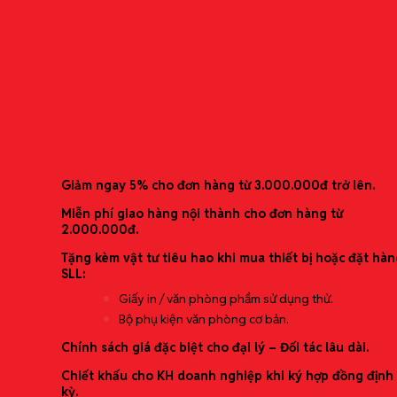
Băng nhãn Tepra Pro – SC6P
Danh mục sản phẩm
Văn phòng phẩm
Băng nhãn dành riêng cho dòng máy Tepra Pro
Thiết bị văn phòng
Nhu yếu phẩm văn phòng
Bảo hộ lao động
Ưu đãi mới nhất
Vật tư & Phụ liệu sản xuất
Đặt hàng theo yêu cầu
Giảm ngay 5% cho đơn hàng từ 3.000.000đ trở lên.
Miễn phí giao hàng nội thành cho đơn hàng từ
Giải pháp trọn gói
2.000.000đ.
Cung ứng văn phòng phẩm định kỳ (theo
Tặng kèm vật tư tiêu hao khi mua thiết bị hoặc đặt hàn
tháng/quý)
SLL:
Tối ưu chi phí mua sắm (báo giá theo bậc/định
Giấy in / văn phòng phẩm sử dụng thử.
mức)
Bộ phụ kiện văn phòng cơ bản.
Setup văn phòng mới (starter kit theo quy mô)
In ấn & tem nhãn (băng nhãn/nhãn dán/đóng
Chính sách giá đặc biệt cho đại lý – Đối tác lâu dài.
gói)
Chiết khấu cho KH doanh nghiệp khi ký hợp đồng định
Dịch vụ theo yêu cầu (tìm hàng đặc thù)
kỳ.