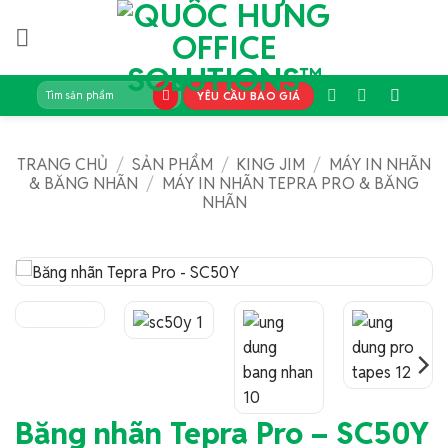
Bỏ
qua
nội
dung
Tìm
YÊU CẦU BÁO GIÁ
kiếm:
TRANG CHỦ
/
SẢN PHẨM
/
KING JIM
/
MÁY IN NHÃN
& BĂNG NHÃN
/
MÁY IN NHÃN TEPRA PRO & BĂNG
NHÃN
Băng nhãn Tepra Pro – SC50Y