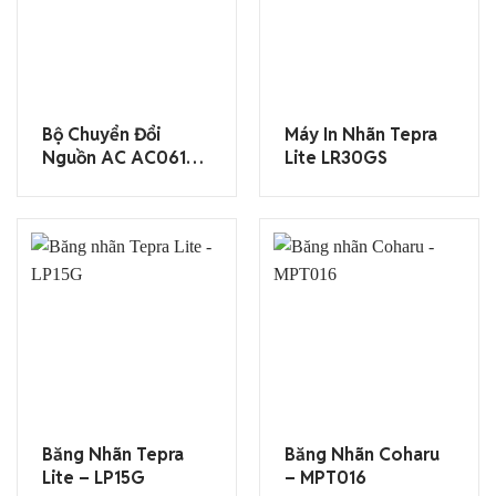
Bộ Chuyển Đổi
Máy In Nhãn Tepra
Nguồn AC AC0615J
Lite LR30GS
(dùng Cho SR-
R170V)
Băng Nhãn Tepra
Băng Nhãn Coharu
Lite – LP15G
– MPT016