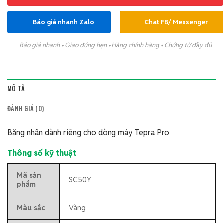
Báo giá nhanh Zalo
Chat FB/ Messenger
Báo giá nhanh • Giao đúng hẹn • Hàng chính hãng • Chứng từ đầy đủ
MÔ TẢ
ĐÁNH GIÁ (0)
Băng nhãn dành riêng cho dòng máy Tepra Pro
Thông số kỹ thuật
Mã sản
SC50Y
phẩm
Màu sắc
Vàng