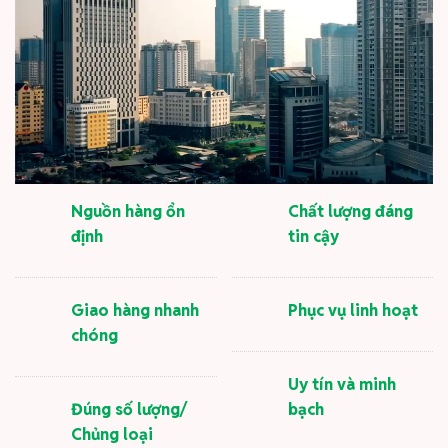
Nguồn hàng ổn
Chất lượng đáng
định
tin cậy
Giao hàng nhanh
Phục vụ linh hoạt
chóng
Uy tín và minh
Đúng số lượng/
bạch
Chủng loại