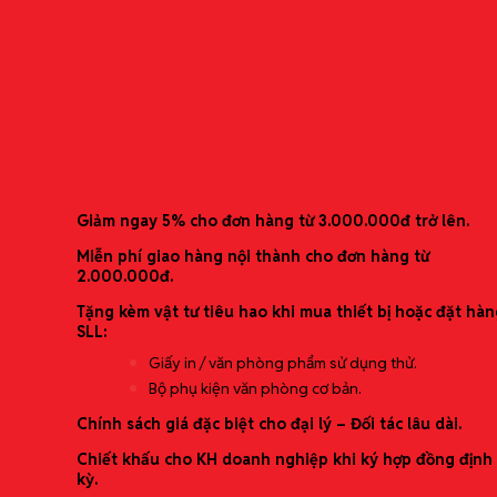
Dịch vụ Bảo trì & Sửa chữa thiết bị
Thương hiệu phân phối
Bìa Thay Thế Túi – 256GSV
Bìa lá có thể thay thế túi bên trong
Ưu đãi mới nhất
Giảm ngay 5% cho đơn hàng từ 3.000.000đ trở lên.
Miễn phí giao hàng nội thành cho đơn hàng từ
2.000.000đ.
Catalogue
Tặng kèm vật tư tiêu hao khi mua thiết bị hoặc đặt hàn
Liên hệ
SLL:
Tìm
kiếm:
Giấy in / văn phòng phẩm sử dụng thử.
Bộ phụ kiện văn phòng cơ bản.
Chính sách giá đặc biệt cho đại lý – Đối tác lâu dài.
0966968099 ( Ms. Hoàng Hà)
0987360220 ( Ms. Huyền)
Chiết khấu cho KH doanh nghiệp khi ký hợp đồng định
0966.968.099
(Ms. Hoàng Hà)
kỳ.
0987.360.220
(Ms. Huyền)