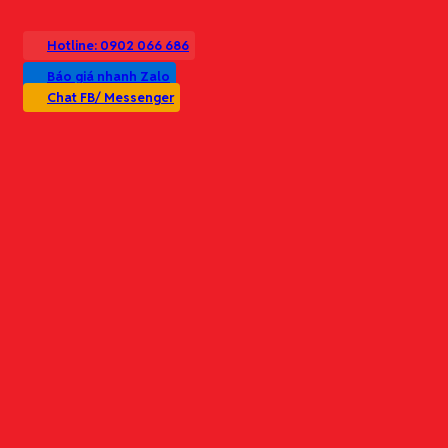
0989868529 ( Ms. Mai Anh)
0982709878 ( Ms. Vân Anh)
Hotline: 0902 066 686
0989.868.529
(Ms. Mai Anh)
Báo giá nhanh Zalo
0982.709.878
(Ms. Vân Anh)
Chat FB/ Messenger
Báo giá nhanh • Giao đúng hẹn • Hàng chính hãng • Chứng từ đầy đủ
Thông tin liên hệ
Trụ sở chính:
Số 99 Giáp Nhị, Phường Thịnh Liệt, Q. Hoàng Mai, Hà Nội
Văn phòng GD:
Số 22, Ngõ 31 Kim Mã, P. Kim Mã, Q. Ba Đình, Hà Nội