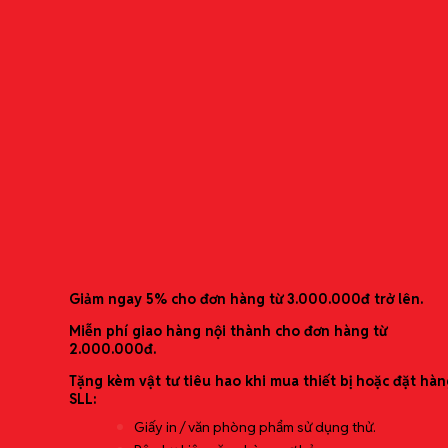
Dịch vụ Bảo trì & Sửa chữa thiết bị
Thương hiệu phân phối
Bìa Còng Bật – 3693GSV
Bìa còng bật tiêu chuẩn Nhật Bản
Ưu đãi mới nhất
Catalogue
Liên hệ
Giảm ngay 5% cho đơn hàng từ 3.000.000đ trở lên.
Tìm
kiếm:
Miễn phí giao hàng nội thành cho đơn hàng từ
2.000.000đ.
Tặng kèm vật tư tiêu hao khi mua thiết bị hoặc đặt hàn
0966968099 ( Ms. Hoàng Hà)
SLL:
0987360220 ( Ms. Huyền)
0966.968.099
(Ms. Hoàng Hà)
Giấy in / văn phòng phẩm sử dụng thử.
0987.360.220
(Ms. Huyền)