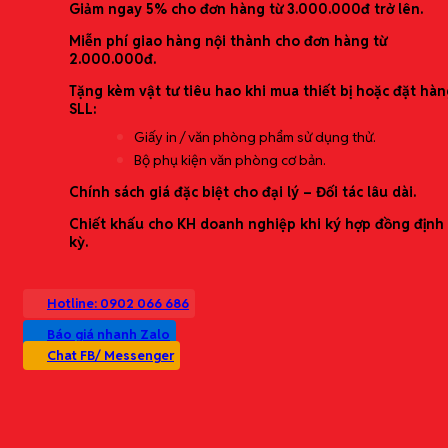
Dịch vụ Bảo trì & Sửa chữa thiết bị
Giảm ngay 5% cho đơn hàng từ 3.000.000đ trở lên.
Thương hiệu phân phối
Miễn phí giao hàng nội thành cho đơn hàng từ
2.000.000đ.
Tặng kèm vật tư tiêu hao khi mua thiết bị hoặc đặt hàn
SLL:
Giấy in / văn phòng phẩm sử dụng thử.
Bộ phụ kiện văn phòng cơ bản.
Chính sách giá đặc biệt cho đại lý – Đối tác lâu dài.
Chiết khấu cho KH doanh nghiệp khi ký hợp đồng định
kỳ.
Catalogue
Liên hệ
Hotline: 0902 066 686
Tìm
kiếm:
Báo giá nhanh Zalo
Chat FB/ Messenger
0966968099 ( Ms. Hoàng Hà)
Báo giá nhanh • Giao đúng hẹn • Hàng chính hãng • Chứng từ đầy đủ
0987360220 ( Ms. Huyền)
0966.968.099
(Ms. Hoàng Hà)
0987.360.220
(Ms. Huyền)