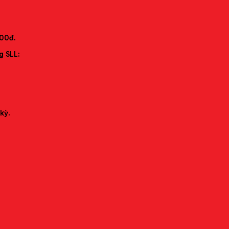
000đ.
g SLL:
kỳ.
Báo giá nhanh • Giao đúng hẹn • Hàng chính hãng • Chứng từ đầy đủ
Thông tin liên hệ