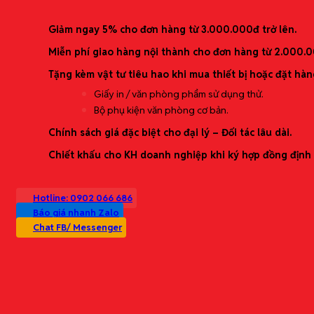
Ưu đãi mới nhất
Setup văn phòng mới (starter kit theo quy mô)
In ấn & tem nhãn (băng nhãn/nhãn dán/đóng gói)
Giảm ngay 5% cho đơn hàng từ 3.000.000đ trở lên.
Dịch vụ theo yêu cầu (tìm hàng đặc thù)
Dịch vụ Bảo trì & Sửa chữa thiết bị
Miễn phí giao hàng nội thành cho đơn hàng từ 2.000.
Thương hiệu phân phối
Tặng kèm vật tư tiêu hao khi mua thiết bị hoặc đặt hàn
Giấy in / văn phòng phẩm sử dụng thử.
Bộ phụ kiện văn phòng cơ bản.
Chính sách giá đặc biệt cho đại lý – Đối tác lâu dài.
Chiết khấu cho KH doanh nghiệp khi ký hợp đồng định 
Hotline: 0902 066 686
Báo giá nhanh Zalo
Chat FB/ Messenger
Catalogue
Liên hệ
Tìm
kiếm: