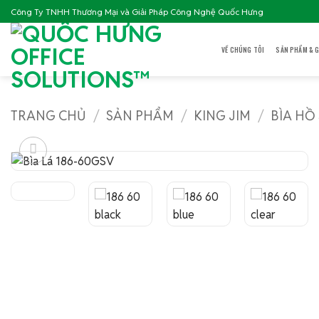
Bỏ
Công Ty TNHH Thương Mại và Giải Pháp Công Nghệ Quốc Hưng
qua
nội
VỀ CHÚNG TÔI
SẢN PHẨM & G
dung
TRANG CHỦ
/
SẢN PHẨM
/
KING JIM
/
BÌA HỒ