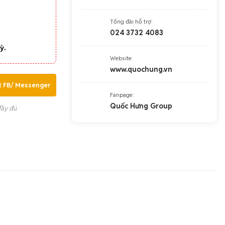
Tổng đài hỗ trợ:
024 3732 4083
ỳ.
Website:
www.quochung.vn
t FB/ Messenger
Fanpage:
Quốc Hưng Group
đầy đủ