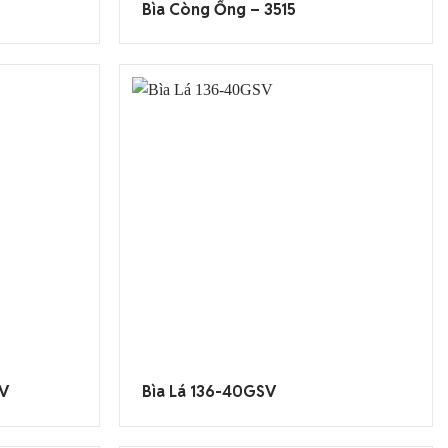
Bìa Còng Ống – 3515
SV
Bìa Lá 136-40GSV