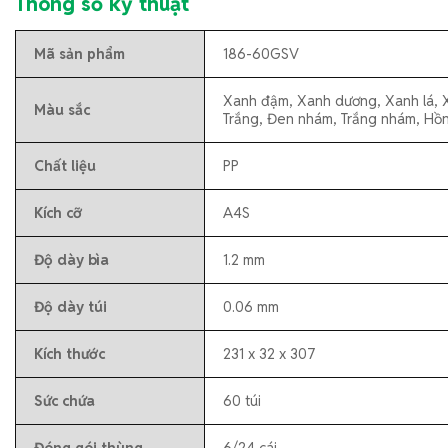
Thông số kỹ thuật
Mã sản phẩm
186-60GSV
Xanh đậm, Xanh dương, Xanh lá, 
Màu sắc
Trắng, Đen nhám, Trắng nhám, Hồn
Chất liệu
PP
Kích cỡ
A4S
Độ dày bìa
1.2 mm
Độ dày túi
0.06 mm
Kích thước
231 x 32 x 307
Sức chứa
60 túi
Đóng gói thùng
6/24 cái