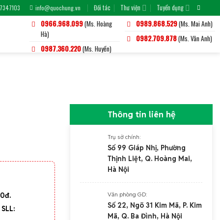
Đối tác
Thư viện
Tuyển dụng
-7347103
info@quochung.vn
0966.968.099
(Ms. Hoàng
0989.868.529
(Ms. Mai Anh)
Hà)
0982.709.878
(Ms. Vân Anh)
0987.360.220
(Ms. Huyền)
Thông tin liên hệ
Trụ sở chính:
Số 99 Giáp Nhị, Phường
Thịnh Liệt, Q. Hoàng Mai,
Hà Nội
Văn phòng GD:
00đ.
Số 22, Ngõ 31 Kim Mã, P. Kim
 SLL:
Mã, Q. Ba Đình, Hà Nội