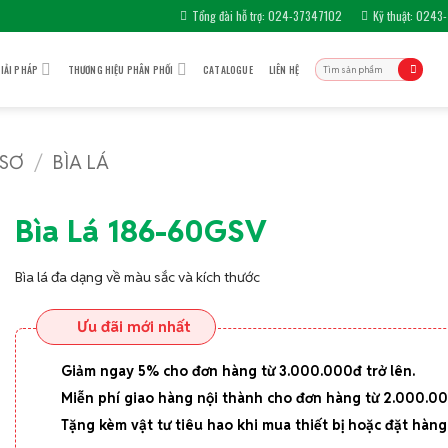
Tổng đài hỗ trợ: 024-37347102
Kỹ thuật: 0243
Tìm
IẢI PHÁP
THƯƠNG HIỆU PHÂN PHỐI
CATALOGUE
LIÊN HỆ
kiếm:
 SƠ
/
BÌA LÁ
Bìa Lá 186-60GSV
Bìa lá đa dạng về màu sắc và kích thước
Ưu đãi mới nhất
Giảm ngay 5% cho đơn hàng từ 3.000.000đ trở lên.
Miễn phí giao hàng nội thành cho đơn hàng từ 2.000.0
Tặng kèm vật tư tiêu hao khi mua thiết bị hoặc đặt hàng