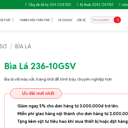
Tổng đài hỗ trợ: 024-37347102
Kỹ thuật: 0243-7347103
inf
Tìm
IẢI PHÁP
THƯƠNG HIỆU PHÂN PHỐI
CATALOGUE
LIÊN HỆ
kiếm:
 SƠ
/
BÌA LÁ
Bìa Lá 236-10GSV
Bìa lá với màu sắc trang nhã để trình bày chuyên nghiệp hơn
Ưu đãi mới nhất
Giảm ngay 5% cho đơn hàng từ 3.000.000đ trở lên.
Miễn phí giao hàng nội thành cho đơn hàng từ 2.000.0
Tặng kèm vật tư tiêu hao khi mua thiết bị hoặc đặt hàng