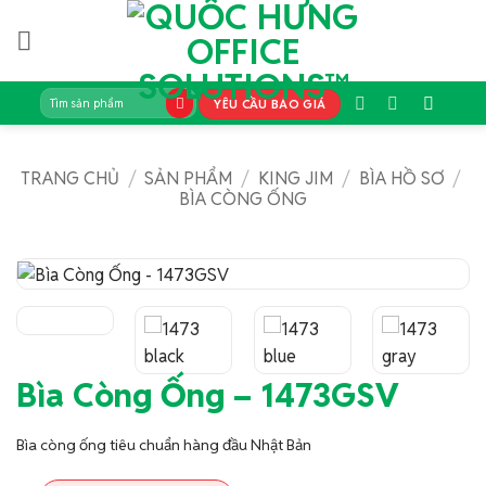
Bỏ
qua
nội
dung
Tìm
YÊU CẦU BÁO GIÁ
kiếm:
TRANG CHỦ
/
SẢN PHẨM
/
KING JIM
/
BÌA HỒ SƠ
/
BÌA CÒNG ỐNG
Bìa Còng Ống – 1473GSV
Bìa còng ống tiêu chuẩn hàng đầu Nhật Bản