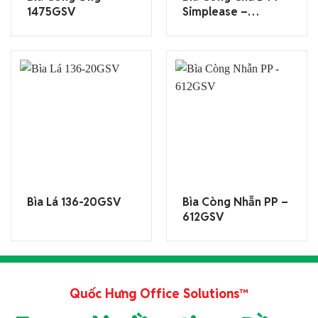
1475GSV
Simplease –
691TGSV
Bìa Lá 136-20GSV
Bìa Còng Nhẫn PP –
612GSV
Quốc Hưng Office Solutions™