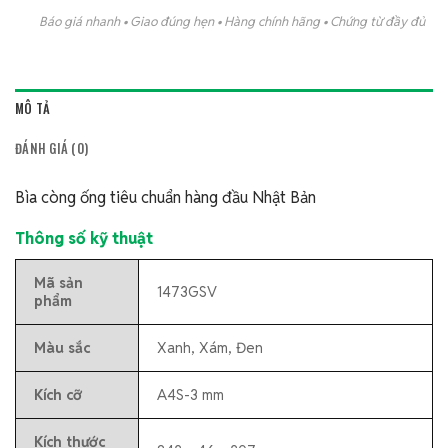
Báo giá nhanh • Giao đúng hẹn • Hàng chính hãng • Chứng từ đầy đủ
MÔ TẢ
ĐÁNH GIÁ (0)
Bìa còng ống tiêu chuẩn hàng đầu Nhật Bản
Thông số kỹ thuật
Mã sản
1473GSV
phẩm
Màu sắc
Xanh, Xám, Đen
Kích cỡ
A4S-3 mm
Kích thước