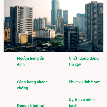
Nguồn hàng ổn
Chất lượng đáng
định
tin cậy
Giao hàng nhanh
Phục vụ linh hoạt
chóng
Uy tín và minh
Đúng số lượng/
bạch