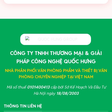
CÔNG TY TNHH THƯƠNG MẠI & GIẢI
PHÁP CÔNG NGHỆ QUỐC HƯNG
NHÀ PHÂN PHỐI VĂN PHÒNG PHẨM VÀ THIẾT BỊ VĂN
PHÒNG CHUYÊN NGHIỆP TẠI VIỆT NAM
Mã số thuế
0101400413
cấp bởi Sở Kế Hoạch Và Đầu Tư
Hà Nội ngày
18/08/2003
THÔNG TIN LIÊN HỆ