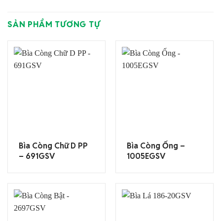
SẢN PHẨM TƯƠNG TỰ
Bìa Còng Chữ D PP
Bìa Còng Ống –
– 691GSV
1005EGSV