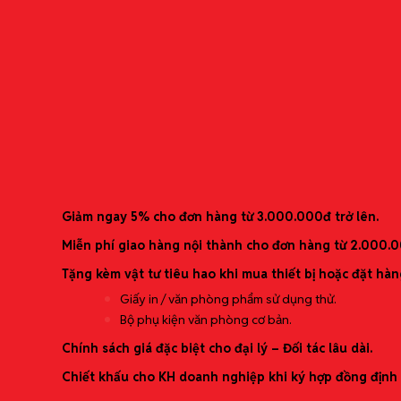
Băng nhãn Tepra Pro – SV24K
Băng nhãn dành riêng cho dòng máy Tepra Pro
Ưu đãi mới nhất
Giảm ngay 5% cho đơn hàng từ 3.000.000đ trở lên.
Miễn phí giao hàng nội thành cho đơn hàng từ 2.000.
Tặng kèm vật tư tiêu hao khi mua thiết bị hoặc đặt hàn
Giấy in / văn phòng phẩm sử dụng thử.
Bộ phụ kiện văn phòng cơ bản.
Chính sách giá đặc biệt cho đại lý – Đối tác lâu dài.
Chiết khấu cho KH doanh nghiệp khi ký hợp đồng định 