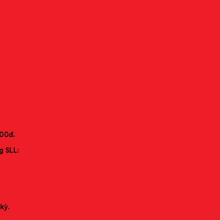
N
000đ.
g SLL:
kỳ.