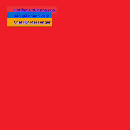
Hotline: 0902 066 686
Báo giá nhanh Zalo
Chat FB/ Messenger
Danh mục sản phẩm
Văn phòng phẩm
Thiết bị văn phòng
Trụ sở chính:
Nhu yếu phẩm văn phòng
Số 99 Giáp Nhị, Phường Thịnh Liệt, Q. Hoàng Mai, Hà Nội
Bảo hộ lao động
Vật tư & Phụ liệu sản xuất
Đặt hàng theo yêu cầu
Văn phòng GD:
Giải pháp trọn gói
Số 22, Ngõ 31 Kim Mã, P. Kim Mã, Q. Ba Đình, Hà Nội
Cung ứng văn phòng phẩm định kỳ (theo tháng/quý)
Tối ưu chi phí mua sắm (báo giá theo bậc/định mức)