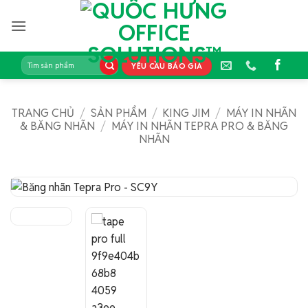
Bỏ
qua
nội
dung
Tìm
YÊU CẦU BÁO GIÁ
kiếm:
TRANG CHỦ
/
SẢN PHẨM
/
KING JIM
/
MÁY IN NHÃN
& BĂNG NHÃN
/
MÁY IN NHÃN TEPRA PRO & BĂNG
NHÃN