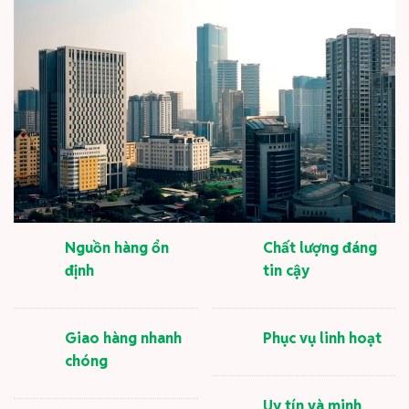
Nguồn hàng ổn
Chất lượng đáng
định
tin cậy
Giao hàng nhanh
Phục vụ linh hoạt
chóng
Uy tín và minh