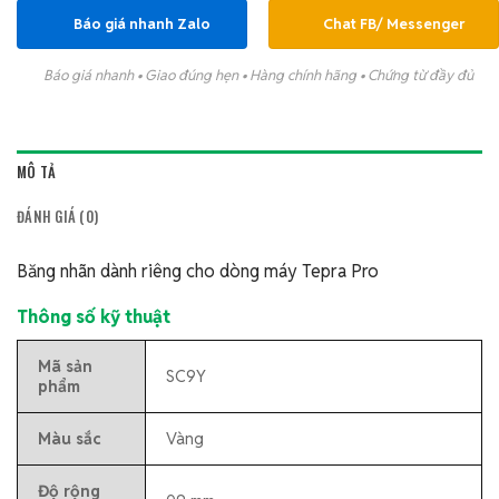
Báo giá nhanh Zalo
Chat FB/ Messenger
Báo giá nhanh • Giao đúng hẹn • Hàng chính hãng • Chứng từ đầy đủ
MÔ TẢ
ĐÁNH GIÁ (0)
Băng nhãn dành riêng cho dòng máy Tepra Pro
Thông số kỹ thuật
Mã sản
SC9Y
phẩm
Màu sắc
Vàng
Độ rộng