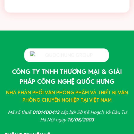
CÔNG TY TNHH THƯƠNG MẠI & GIẢI
PHÁP CÔNG NGHỆ QUỐC HƯNG
NHÀ PHÂN PHỐI VĂN PHÒNG PHẨM VÀ THIẾT BỊ VĂN
PHÒNG CHUYÊN NGHIỆP TẠI VIỆT NAM
Mã số thuế
0101400413
cấp bởi Sở Kế Hoạch Và Đầu Tư
Hà Nội ngày
18/08/2003