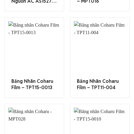
Nguồn AC AS1527J
– MPT016
(dùng Cho
SR5900P & SR970)
Băng Nhãn Coharu
Băng Nhãn Coharu
Film – TPT15-0013
Film – TPT11-004