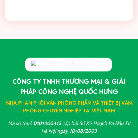
CÔNG TY TNHH THƯƠNG MẠI & GIẢI
PHÁP CÔNG NGHỆ QUỐC HƯNG
NHÀ PHÂN PHỐI VĂN PHÒNG PHẨM VÀ THIẾT BỊ VĂN
PHÒNG CHUYÊN NGHIỆP TẠI VIỆT NAM
Mã số thuế
0101400413
cấp bởi Sở Kế Hoạch Và Đầu Tư
Hà Nội ngày
18/08/2003