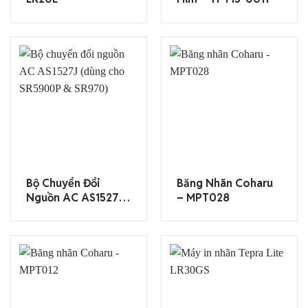
Bộ Chuyển Đổi
Băng Nhãn Coharu
Nguồn AC AS1527J
– MPT028
(dùng Cho
SR5900P & SR970)