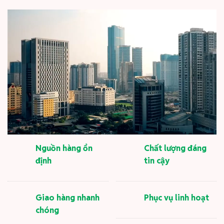
Nguồn hàng ổn
Chất lượng đáng
định
tin cậy
Giao hàng nhanh
Phục vụ linh hoạt
chóng