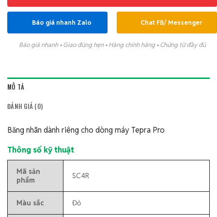
Báo giá nhanh Zalo
Chat FB/ Messenger
Báo giá nhanh • Giao đúng hẹn • Hàng chính hãng • Chứng từ đầy đủ
MÔ TẢ
ĐÁNH GIÁ (0)
Băng nhãn dành riêng cho dòng máy Tepra Pro
Thông số kỹ thuật
Mã sản
SC4R
phẩm
Màu sắc
Đỏ