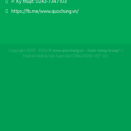
P. Kỹ thuật: 0243-7347103
https://fb.me/www.quochung.vn/
Copyright 2003 - 2026 ©
www.quochung.vn - Quốc Hưng Group™
|
Thiết kế Web & Vận hành bởi CÔNG NGHỆ VIỆT JSC