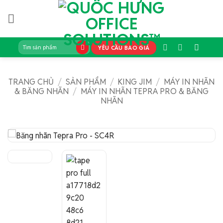
Bỏ
qua
nội
dung
Tìm
YÊU CẦU BÁO GIÁ
kiếm:
TRANG CHỦ
/
SẢN PHẨM
/
KING JIM
/
MÁY IN NHÃN
& BĂNG NHÃN
/
MÁY IN NHÃN TEPRA PRO & BĂNG
NHÃN