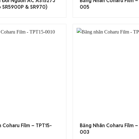
 Đổi Nguồn AC AS1527J
Băng Nhãn Coharu Film –
o SR5900P & SR970)
005
 Coharu Film – TPT15-
Băng Nhãn Coharu Film –
003