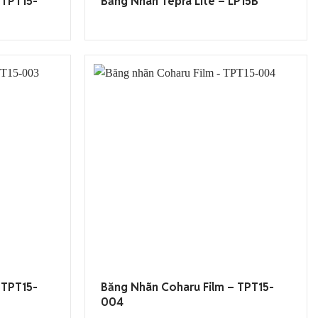
 TPT15-
Băng Nhãn Tepra Lite – LP15B
 TPT15-
Băng Nhãn Coharu Film – TPT15-
004