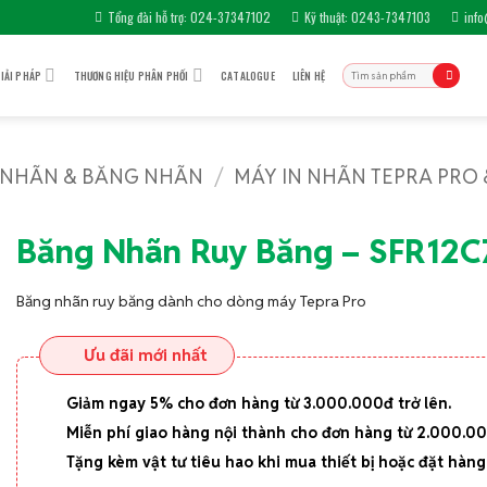
Tổng đài hỗ trợ: 024-37347102
Kỹ thuật: 0243-7347103
inf
Tìm
IẢI PHÁP
THƯƠNG HIỆU PHÂN PHỐI
CATALOGUE
LIÊN HỆ
kiếm:
 NHÃN & BĂNG NHÃN
/
MÁY IN NHÃN TEPRA PRO
Băng Nhãn Ruy Băng – SFR12C
Băng nhãn ruy băng dành cho dòng máy Tepra Pro
Ưu đãi mới nhất
Giảm ngay 5% cho đơn hàng từ 3.000.000đ trở lên.
Miễn phí giao hàng nội thành cho đơn hàng từ 2.000.0
Tặng kèm vật tư tiêu hao khi mua thiết bị hoặc đặt hàng