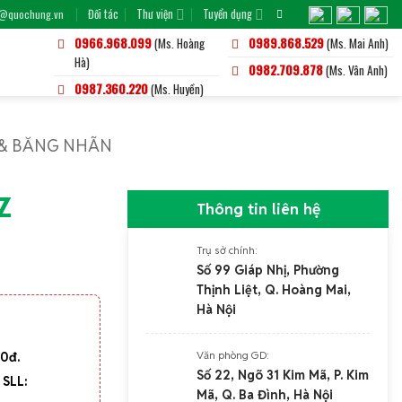
Đối tác
Thư viện
Tuyển dụng
o@quochung.vn
0966.968.099
(Ms. Hoàng
0989.868.529
(Ms. Mai Anh)
Hà)
0982.709.878
(Ms. Vân Anh)
0987.360.220
(Ms. Huyền)
 & BĂNG NHÃN
Z
Thông tin liên hệ
Trụ sở chính:
Số 99 Giáp Nhị, Phường
Thịnh Liệt, Q. Hoàng Mai,
Hà Nội
Văn phòng GD:
00đ.
Số 22, Ngõ 31 Kim Mã, P. Kim
 SLL:
Mã, Q. Ba Đình, Hà Nội