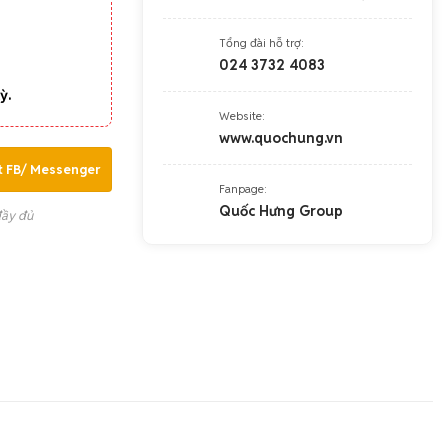
Tổng đài hỗ trợ:
024 3732 4083
ỳ.
Website:
www.quochung.vn
t FB/ Messenger
Fanpage:
Quốc Hưng Group
đầy đủ