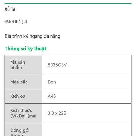
MÔ TẢ
ĐÁNH GIÁ (0)
Bìa trình ký ngang đa năng
Thông số kỹ thuật
Mã sản
8335GSV
phẩm
Màu sắc
Đen
Kích cỡ
A4S
Kích thước
313 x 225
(WxDxH)mm
Đóng gói
thùng