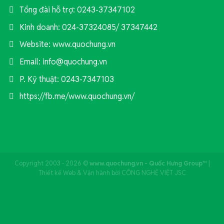
Tổng đài hỗ trợ: 0243-37347102
Kinh doanh: 024-37324085/ 37347442
Website: www.quochung.vn
Email: info@quochung.vn
P. Kỹ thuật: 0243-7347103
https://fb.me/www.quochung.vn/
Copyright 2003 - 2026 ©
www.quochung.vn - Quốc Hưng Group™
|
Thiết kế Web & Vận hành bởi CÔNG NGHỆ VIỆT JSC