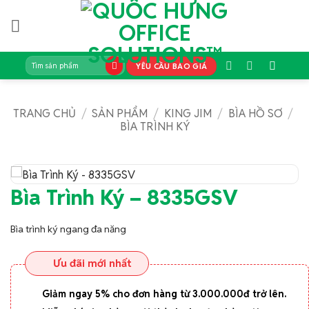
Bỏ
qua
nội
dung
Tìm
YÊU CẦU BÁO GIÁ
kiếm:
TRANG CHỦ
/
SẢN PHẨM
/
KING JIM
/
BÌA HỒ SƠ
/
BÌA TRÌNH KÝ
Bìa Trình Ký – 8335GSV
Bìa trình ký ngang đa năng
Ưu đãi mới nhất
Giảm ngay 5% cho đơn hàng từ 3.000.000đ trở lên.