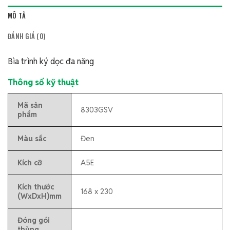
MÔ TẢ
ĐÁNH GIÁ (0)
Bìa trình ký dọc đa năng
Thông số kỹ thuật
Mã sản
8303GSV
phẩm
Màu sắc
Đen
Kích cỡ
A5E
Kích thước
168 x 230
(WxDxH)mm
Đóng gói
thùng