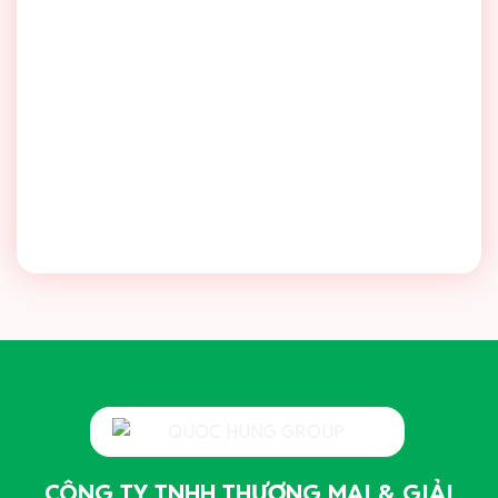
CÔNG TY TNHH THƯƠNG MẠI & GIẢI