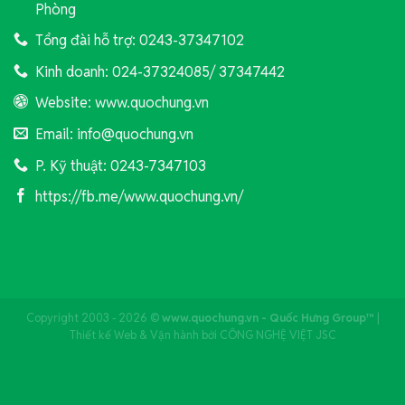
Phòng
Tổng đài hỗ trợ: 0243-37347102
Kinh doanh: 024-37324085/ 37347442
Website: www.quochung.vn
Email: info@quochung.vn
P. Kỹ thuật: 0243-7347103
https://fb.me/www.quochung.vn/
Copyright 2003 - 2026 ©
www.quochung.vn - Quốc Hưng Group™
|
Thiết kế Web & Vận hành bởi CÔNG NGHỆ VIỆT JSC