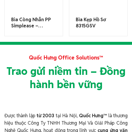
Bìa Còng Nhẫn PP
Bìa Kẹp Hồ Sơ
Simplease –
8315GSV
641GSV
Quốc Hưng Office Solutions™
Trao gửi niềm tin – Đồng
hành bền vững
Được thành lập
từ 2003
tại Hà Nội,
Quốc Hưng™
là thương
hiệu thuộc Công Ty TNHH Thương Mại Và Giải Pháp Công
Nghệ Quốc Hưng, hoạt động trong lĩnh vực
cung ứng văn