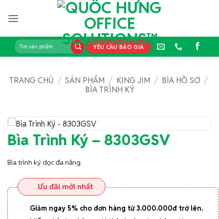
Bỏ
qua
nội
dung
Tìm
YÊU CẦU BÁO GIÁ
kiếm:
TRANG CHỦ
/
SẢN PHẨM
/
KING JIM
/
BÌA HỒ SƠ
/
BÌA TRÌNH KÝ
Bìa Trình Ký – 8303GSV
Bìa trình ký dọc đa năng
Ưu đãi mới nhất
Giảm ngay 5% cho đơn hàng từ 3.000.000đ trở lên.