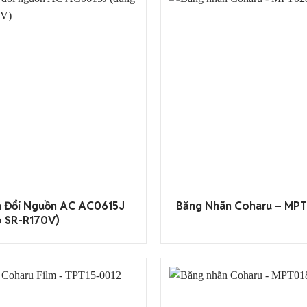
n Đổi Nguồn AC AC0615J
Băng Nhãn Coharu – MP
o SR-R170V)