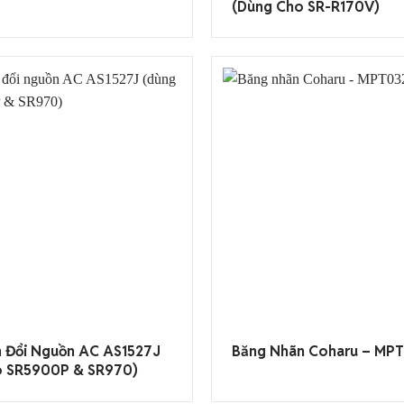
(dùng Cho SR-R170V)
 Đổi Nguồn AC AS1527J
Băng Nhãn Coharu – MP
o SR5900P & SR970)