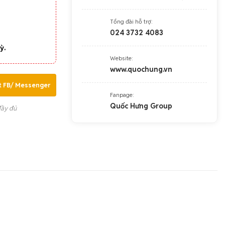
Tổng đài hỗ trợ:
024 3732 4083
ỳ.
Website:
www.quochung.vn
t FB/ Messenger
Fanpage:
Quốc Hưng Group
đầy đủ