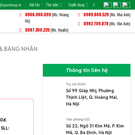
Đối tác
Thư viện
Tuyển dụng
o@quochung.vn
0966.968.099
(Ms. Hoàng
0989.868.529
(Ms. Mai Anh)
Hà)
0982.709.878
(Ms. Vân Anh)
0987.360.220
(Ms. Huyền)
 & BĂNG NHÃN
Thông tin liên hệ
Trụ sở chính:
Số 99 Giáp Nhị, Phường
Thịnh Liệt, Q. Hoàng Mai,
Hà Nội
Văn phòng GD:
00đ.
Số 22, Ngõ 31 Kim Mã, P. Kim
 SLL:
Mã, Q. Ba Đình, Hà Nội