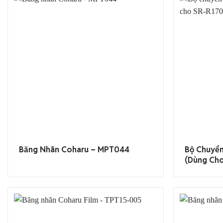
Băng Nhãn Coharu – MPT044
Bộ Chuyể
(dùng Ch