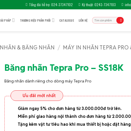
Tổng đài hỗ trợ: 024-37347102
Kỹ thuật: 0243-7347103
inf
Tìm
IẢI PHÁP
THƯƠNG HIỆU PHÂN PHỐI
CATALOGUE
LIÊN HỆ
kiếm:
 NHÃN & BĂNG NHÃN
/
MÁY IN NHÃN TEPRA PRO
Băng nhãn Tepra Pro – SS18K
Băng nhãn dành riêng cho dòng máy Tepra Pro
Ưu đãi mới nhất
Giảm ngay 5% cho đơn hàng từ 3.000.000đ trở lên.
Miễn phí giao hàng nội thành cho đơn hàng từ 2.000.0
Tặng kèm vật tư tiêu hao khi mua thiết bị hoặc đặt hàng