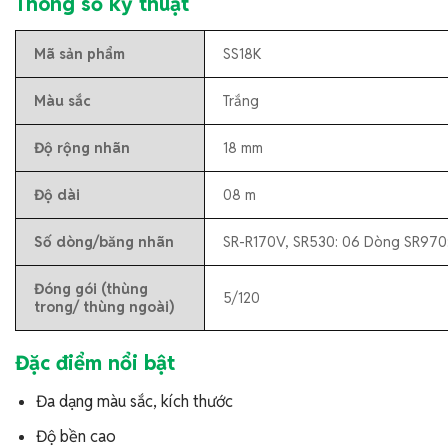
Thông số kỹ thuật
Mã sản phẩm
SS18K
Màu sắc
Trắng
Độ rộng nhãn
18 mm
Độ dài
08 m
Số dòng/băng nhãn
SR-R170V, SR530: 06 Dòng SR970
Đóng gói (thùng
5/120
trong/ thùng ngoài)
Đặc điểm nổi bật
Đa dạng màu sắc, kích thước
Độ bền cao