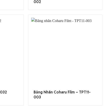
002
T032
Băng Nhãn Coharu Film – TPT11-
003