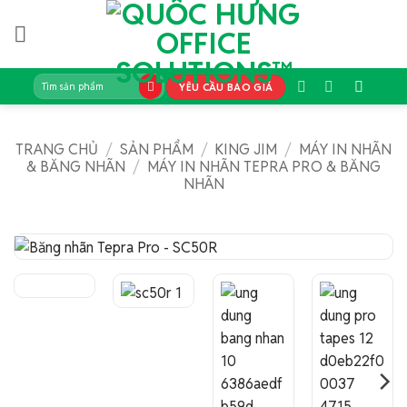
Bỏ
qua
nội
dung
Tìm
YÊU CẦU BÁO GIÁ
kiếm:
TRANG CHỦ
/
SẢN PHẨM
/
KING JIM
/
MÁY IN NHÃN
& BĂNG NHÃN
/
MÁY IN NHÃN TEPRA PRO & BĂNG
NHÃN