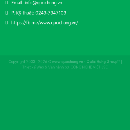
Email: info@quochung.vn
P. Kỹ thuật: 0243-7347103
https://fb.me/www.quochung.vn/
Copyright 2003 - 2026 ©
www.quochung.vn - Quốc Hưng Group™
|
Thiết kế Web & Vận hành bởi CÔNG NGHỆ VIỆT JSC