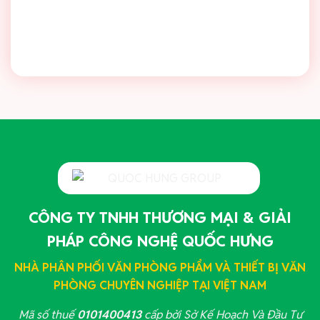
CÔNG TY TNHH THƯƠNG MẠI & GIẢI
PHÁP CÔNG NGHỆ QUỐC HƯNG
NHÀ PHÂN PHỐI VĂN PHÒNG PHẨM VÀ THIẾT BỊ VĂN
PHÒNG CHUYÊN NGHIỆP TẠI VIỆT NAM
Mã số thuế
0101400413
cấp bởi Sở Kế Hoạch Và Đầu Tư