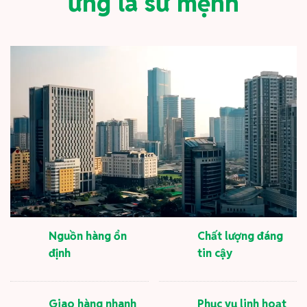
ứng là sứ mệnh
Nguồn hàng ổn
Chất lượng đáng
định
tin cậy
Giao hàng nhanh
Phục vụ linh hoạt