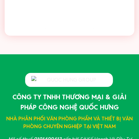
CÔNG TY TNHH THƯƠNG MẠI & GIẢI
PHÁP CÔNG NGHỆ QUỐC HƯNG
NHÀ PHÂN PHỐI VĂN PHÒNG PHẨM VÀ THIẾT BỊ VĂN
PHÒNG CHUYÊN NGHIỆP TẠI VIỆT NAM