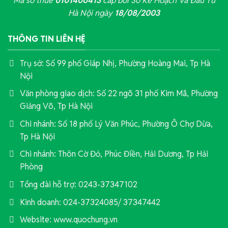
Mã số thuế
0101400413
cấp bởi Sở Kế Hoạch Và Đầu Tư
Hà Nội ngày
18/08/2003
THÔNG TIN LIÊN HỆ
Trụ sở: Số 99 phố Giáp Nhị, Phường Hoàng Mai, Tp Hà
Nội
Văn phòng giao dịch: Số 22 ngõ 31 phố Kim Mã, Phường
Giảng Võ, Tp Hà Nội
Chi nhánh: Số 18 phố Lý Văn Phúc, Phường Ô Chợ Dừa,
Tp Hà Nội
Chi nhánh: Thôn Cờ Đỏ, Phúc Điền, Hải Dương, Tp Hải
Phòng
Tổng đài hỗ trợ: 0243-37347102
Kinh doanh: 024-37324085/ 37347442
Website: www.quochung.vn