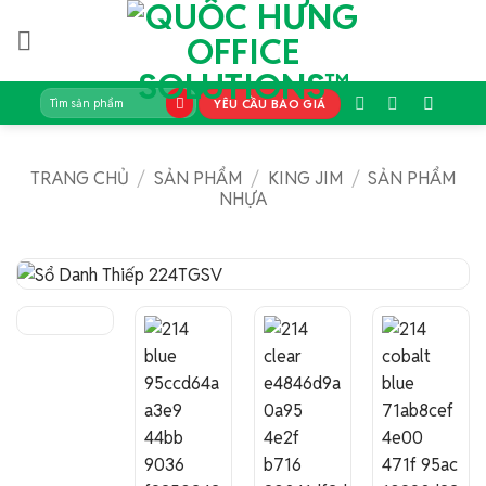
Bỏ
qua
nội
dung
Tìm
YÊU CẦU BÁO GIÁ
kiếm:
TRANG CHỦ
/
SẢN PHẨM
/
KING JIM
/
SẢN PHẨM
NHỰA