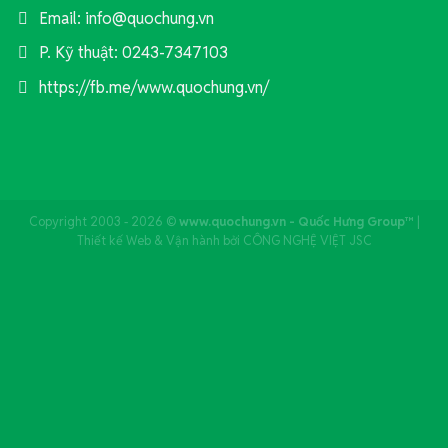
Email: info@quochung.vn
P. Kỹ thuật: 0243-7347103
https://fb.me/www.quochung.vn/
Copyright 2003 - 2026 ©
www.quochung.vn - Quốc Hưng Group™
|
Thiết kế Web & Vận hành bởi CÔNG NGHỆ VIỆT JSC