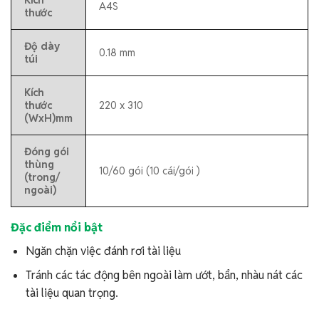
A4S
thước
Độ dày
0.18 mm
túi
Kích
thước
220 x 310
(WxH)mm
Đóng gói
thùng
10/60 gói (10 cái/gói )
(trong/
ngoài)
Đặc điểm nổi bật
Ngăn chặn việc đánh rơi tài liệu
Tránh các tác động bên ngoài làm ướt, bẩn, nhàu nát các
tài liệu quan trọng.