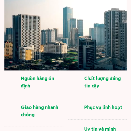
Nguồn hàng ổn
Chất lượng đáng
định
tin cậy
Giao hàng nhanh
Phục vụ linh hoạt
chóng
Uy tín và minh