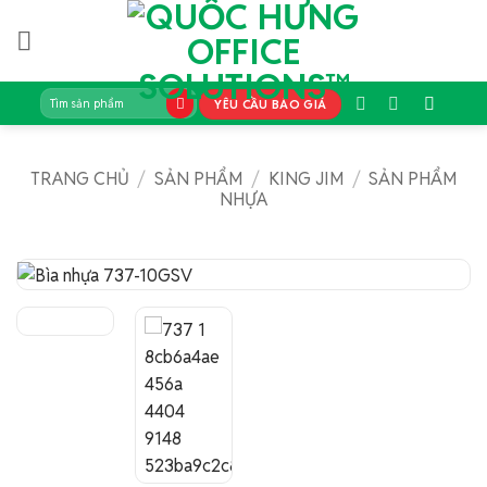
Bỏ
qua
nội
dung
Tìm
YÊU CẦU BÁO GIÁ
kiếm:
TRANG CHỦ
/
SẢN PHẨM
/
KING JIM
/
SẢN PHẨM
NHỰA