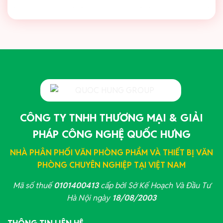
CÔNG TY TNHH THƯƠNG MẠI & GIẢI
PHÁP CÔNG NGHỆ QUỐC HƯNG
NHÀ PHÂN PHỐI VĂN PHÒNG PHẨM VÀ THIẾT BỊ VĂN
PHÒNG CHUYÊN NGHIỆP TẠI VIỆT NAM
Mã số thuế
0101400413
cấp bởi Sở Kế Hoạch Và Đầu Tư
Hà Nội ngày
18/08/2003