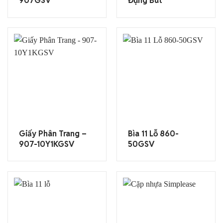
907GSV
Đựng Bút
Giấy Phân Trang –
Bìa 11 Lỗ 860-
907-10Y1KGSV
50GSV