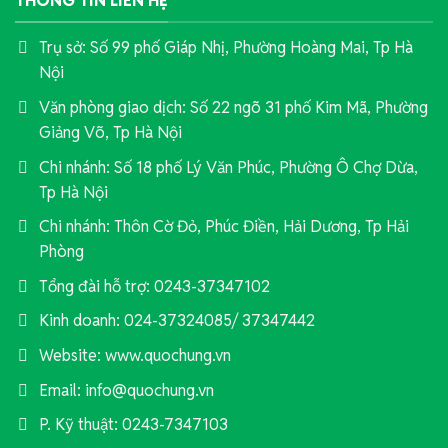
THÔNG TIN LIÊN HỆ
Trụ sở: Số 99 phố Giáp Nhị, Phường Hoàng Mai, Tp Hà
Nội
Văn phòng giao dịch: Số 22 ngõ 31 phố Kim Mã, Phường
Giảng Võ, Tp Hà Nội
Chi nhánh: Số 18 phố Lý Văn Phúc, Phường Ô Chợ Dừa,
Tp Hà Nội
Chi nhánh: Thôn Cờ Đỏ, Phúc Điền, Hải Dương, Tp Hải
Phòng
Tổng đài hỗ trợ: 0243-37347102
Kinh doanh: 024-37324085/ 37347442
Website: www.quochung.vn
Email: info@quochung.vn
P. Kỹ thuật: 0243-7347103