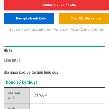
Hotline: 0902 066 686
Báo giá nhanh Zalo
Chat FB/ Messenger
Báo giá nhanh • Giao đúng hẹn • Hàng chính hãng • Chứng từ đầy đủ
MÔ TẢ
ĐÁNH GIÁ (0)
Bìa nhựa bảo vệ tài liệu hiệu quả
Thông số kỹ thuật
Mã sản
737GSV
phẩm
Kích