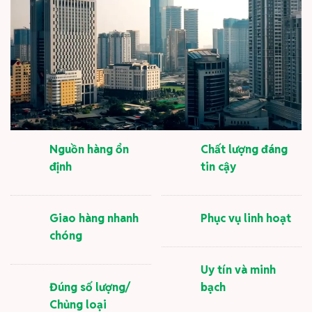
Nguồn hàng ổn
Chất lượng đáng
định
tin cậy
Giao hàng nhanh
Phục vụ linh hoạt
chóng
Uy tín và minh
Đúng số lượng/
bạch
Chủng loại