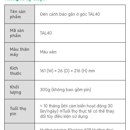
Tên sản
Đèn cảnh báo gắn ở góc TAL40
phẩm
Mã sản
TAL40
phẩm
Màu thân
Màu xám
máy
Kích
161 (W) × 26 (D) × 216 (H) mm
thước
Khối
300g (không bao gồm pin)
lượng
≈ 10 tháng (khi cảm biến hoạt động 30
Tuổi thọ
lần/ngày) ※Tuổi thọ thực tế có thể thay
pin
đổi tùy điều kiện sử dụng.
Hướng ngang: Khoảng 60° Hướng dọc: