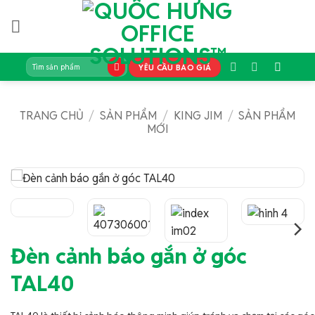
Bỏ
qua
nội
dung
Tìm
YÊU CẦU BÁO GIÁ
kiếm:
TRANG CHỦ
/
SẢN PHẨM
/
KING JIM
/
SẢN PHẨM
MỚI
Đèn cảnh báo gắn ở góc
TAL40