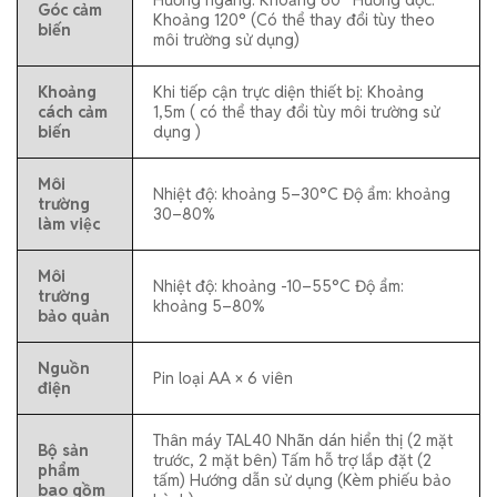
Góc cảm
Khoảng 120° (Có thể thay đổi tùy theo
biến
môi trường sử dụng)
Khoảng
Khi tiếp cận trực diện thiết bị: Khoảng
cách cảm
1,5m ( có thể thay đổi tùy môi trường sử
biến
dụng )
Môi
Nhiệt độ: khoảng 5–30°C Độ ẩm: khoảng
trường
30–80%
làm việc
Môi
Nhiệt độ: khoảng -10–55°C Độ ẩm:
trường
khoảng 5–80%
bảo quản
Nguồn
Pin loại AA × 6 viên
điện
Thân máy TAL40 Nhãn dán hiển thị (2 mặt
Bộ sản
trước, 2 mặt bên) Tấm hỗ trợ lắp đặt (2
phẩm
tấm) Hướng dẫn sử dụng (Kèm phiếu bảo
bao gồm