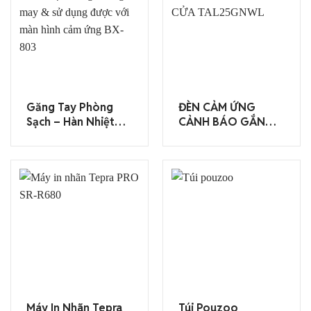
Găng Tay Phòng
ĐÈN CẢM ỨNG
Sạch – Hàn Nhiệt
CẢNH BÁO GẮN
Không Đường May &
TRÊN CỬA
Sử Dụng Được Với
TAL25GNWL
Màn Hình Cảm Ứng
BX-803
Máy In Nhãn Tepra
Túi Pouzoo