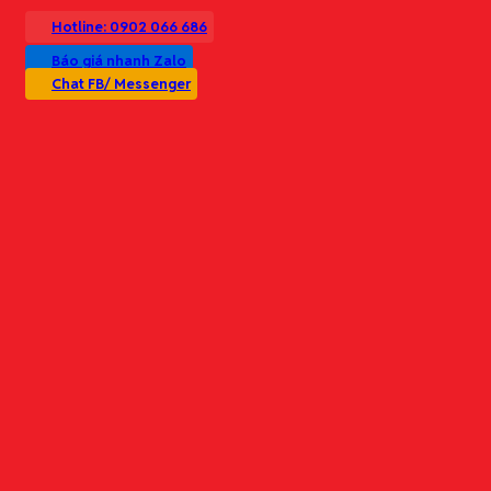
Hotline: 0902 066 686
Báo giá nhanh Zalo
Chat FB/ Messenger
Báo giá nhanh • Giao đúng hẹn • Hàng chính hãng • Chứng từ đầy đủ
Thông tin liên hệ
Trụ sở chính:
Số 99 Giáp Nhị, Phường Thịnh Liệt, Q. Hoàng Mai, Hà Nội
Văn phòng GD:
Số 22, Ngõ 31 Kim Mã, P. Kim Mã, Q. Ba Đình, Hà Nội