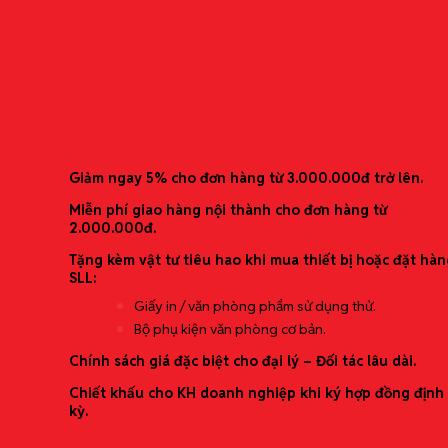
0989868529 ( Ms. Mai Anh)
Bìa ghi chép TEFRENU Kitta
0982709878 ( Ms. Vân Anh)
0989.868.529
(Ms. Mai Anh)
0982.709.878
(Ms. Vân Anh)
Bìa ghi chép đa năng có thể thay thế giấy
Ưu đãi mới nhất
Giảm ngay 5% cho đơn hàng từ 3.000.000đ trở lên.
Miễn phí giao hàng nội thành cho đơn hàng từ
2.000.000đ.
Tặng kèm vật tư tiêu hao khi mua thiết bị hoặc đặt hàn
SLL:
Giấy in / văn phòng phẩm sử dụng thử.
Bộ phụ kiện văn phòng cơ bản.
Chính sách giá đặc biệt cho đại lý – Đối tác lâu dài.
Chiết khấu cho KH doanh nghiệp khi ký hợp đồng định
kỳ.