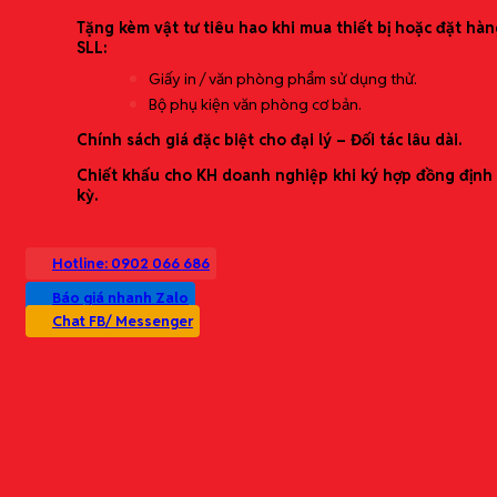
Tặng kèm vật tư tiêu hao khi mua thiết bị hoặc đặt hàn
SLL:
Giấy in / văn phòng phẩm sử dụng thử.
Bộ phụ kiện văn phòng cơ bản.
Chính sách giá đặc biệt cho đại lý – Đối tác lâu dài.
Chiết khấu cho KH doanh nghiệp khi ký hợp đồng định
kỳ.
Hotline: 0902 066 686
Báo giá nhanh Zalo
Chat FB/ Messenger
Báo giá nhanh • Giao đúng hẹn • Hàng chính hãng • Chứng từ đầy đủ
Thông tin liên hệ