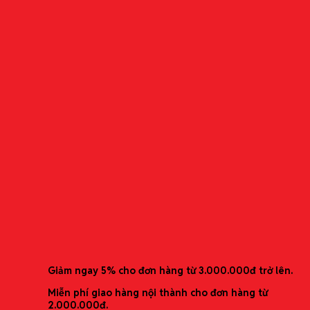
0989868529 ( Ms. Mai Anh)
0982709878 ( Ms. Vân Anh)
0989.868.529
(Ms. Mai Anh)
0982.709.878
(Ms. Vân Anh)
Bìa ghi chép TEFRENU –
9855PGSV
Bìa ghi chép đa năng có thể thay thế giấy
Ưu đãi mới nhất
Giảm ngay 5% cho đơn hàng từ 3.000.000đ trở lên.
Miễn phí giao hàng nội thành cho đơn hàng từ
2.000.000đ.