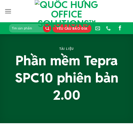
Bỏ
qua
nội
dung
Tìm
YÊU CẦU BÁO GIÁ
kiếm:
TÀI LIỆU
Phần mềm Tepra
SPC10 phiên bản
2.00