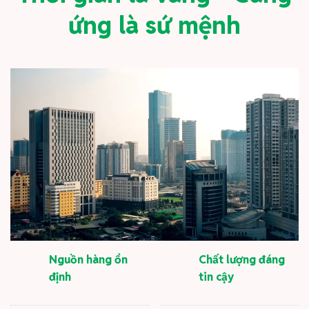
ứng là sứ mệnh
Nguồn hàng ổn
Chất lượng đáng
định
tin cậy