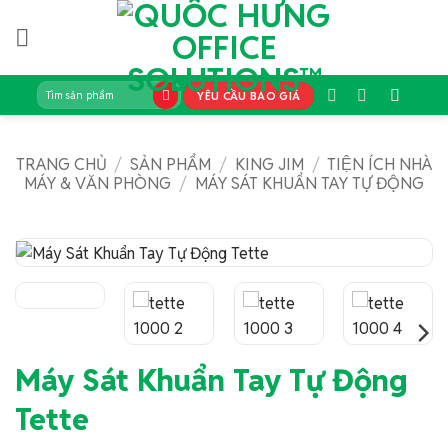
Bỏ
qua
nội
dung
Tìm
YÊU CẦU BÁO GIÁ
kiếm:
TRANG CHỦ
/
SẢN PHẨM
/
KING JIM
/
TIỆN ÍCH NHÀ
MÁY & VĂN PHÒNG
/
MÁY SÁT KHUẨN TAY TỰ ĐỘNG
Máy Sát Khuẩn Tay Tự Động
Tette