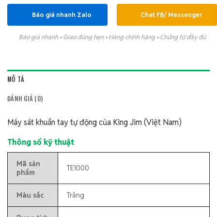
Báo giá nhanh Zalo
Chat FB/ Messenger
Báo giá nhanh • Giao đúng hẹn • Hàng chính hãng • Chứng từ đầy đủ
MÔ TẢ
ĐÁNH GIÁ (0)
Máy sát khuẩn tay tự động của King Jim (Việt Nam)
Thông số kỹ thuật
Mã sản
TE1000
phẩm
Màu sắc
Trắng