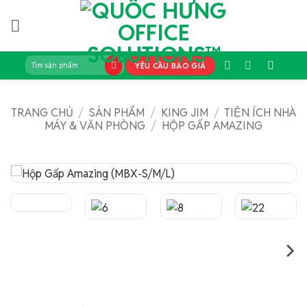
Bỏ
qua
nội
dung
Tìm
YÊU CẦU BÁO GIÁ
kiếm:
TRANG CHỦ
/
SẢN PHẨM
/
KING JIM
/
TIỆN ÍCH NHÀ
MÁY & VĂN PHÒNG
/
HỘP GẤP AMAZING