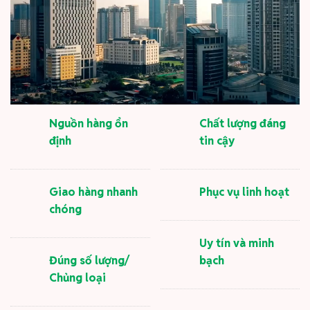
Nguồn hàng ổn
Chất lượng đáng
định
tin cậy
Giao hàng nhanh
Phục vụ linh hoạt
chóng
Uy tín và minh
Đúng số lượng/
bạch
Chủng loại