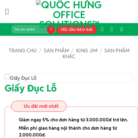
Bỏ
qua
nội
dung
Tìm
YÊU CẦU BÁO GIÁ
kiếm:
TRANG CHỦ
/
SẢN PHẨM
/
KING JIM
/
SẢN PHẨM
KHÁC
Giấy Đục Lỗ
Ưu đãi mới nhất
Giảm ngay 5% cho đơn hàng từ 3.000.000đ trở lên.
Miễn phí giao hàng nội thành cho đơn hàng từ
2.000.000đ.