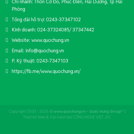
Chi nhánh: Thôn Cờ Đỏ, Phúc Điền, Hải Dương, Tp Hải
Phòng
Tổng đài hỗ trợ: 0243-37347102
Kinh doanh: 024-37324085/ 37347442
Website: www.quochung.vn
Email: info@quochung.vn
P. Kỹ thuật: 0243-7347103
https://fb.me/www.quochung.vn/
Copyright 2003 - 2026 ©
www.quochung.vn - Quốc Hưng Group™
|
Thiết kế Web & Vận hành bởi CÔNG NGHỆ VIỆT JSC