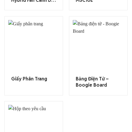
Hybrid Fan Cánh Dài
MSC10E
– FJRCW
Giấy Phân Trang
Bảng Điện Tử –
Boogie Board